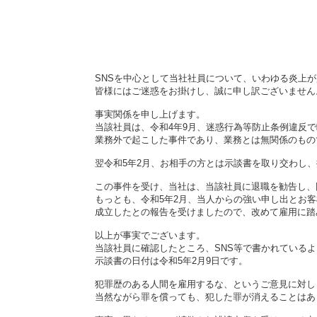
SNSを中心として当社社員について、いわゆる炎上
皆様にはご迷惑をお掛けし、誠に申し訳ございません
事実関係を申し上げます。
当該社員は、令和4年9月、迷惑行為等防止条例違反
業務外で起こした事件であり、業務とは無関係のもの
翌令和5年2月、お相手の方とは示談書を取り交わし
この事件を受け、当社は、当該社員に退職を勧告し、
もっとも、令和5年2月、当人からの強い申し出とお
成立したとの報告を受けましたので、改めて雇用に踏
以上が事実でございます。
当該社員に確認したところ、SNS等で書かれている
示談書の日付は令和5年2月9日です。
犯罪歴のある人間を雇用するな、というご意見に対し
当然ながら罪を償っても、犯した罪が消えることはあ