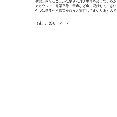
事実と異なることが拡散され誹謗中傷を受けている点
アカウント、電話番号、音声など全て記録してござい
今後は然るべき措置を粛々と実行してまいりますので
（株）川坂モータース