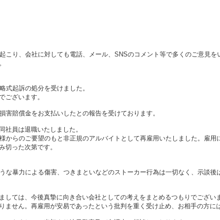
が起こり、会社に対しても電話、メール、SNSのコメント等で多くのご意見を
。
で略式起訴の処分を受けました。
でございます。
、損害賠償金をお支払いしたとの報告を受けております。
同社員は退職いたしました。
客様からのご要望のもと非正規のアルバイトとして再雇用いたしました。雇用
み切った次第です。
ような暴力による傷害、つきまといなどのストーカー行為は一切なく、示談後
ましては、今後真摯に向き合い会社としての考えをまとめるつもりでござい
りません。再雇用が安易であったという批判を重く受け止め、お相手の方に