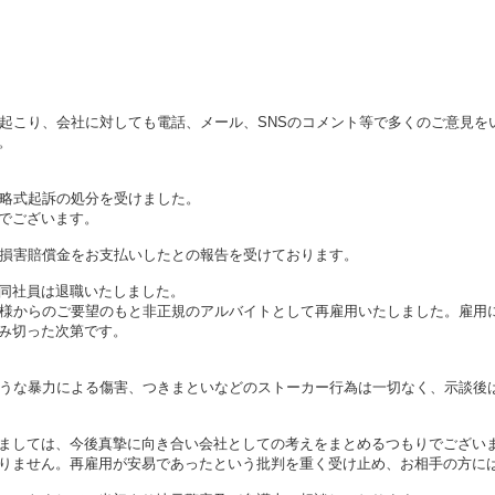
が起こり、会社に対しても電話、メール、SNSのコメント等で多くのご意見を
。
で略式起訴の処分を受けました。
でございます。
、損害賠償金をお支払いしたとの報告を受けております。
同社員は退職いたしました。
客様からのご要望のもと非正規のアルバイトとして再雇用いたしました。雇用
み切った次第です。
ような暴力による傷害、つきまといなどのストーカー行為は一切なく、示談後
ましては、今後真摯に向き合い会社としての考えをまとめるつもりでござい
りません。再雇用が安易であったという批判を重く受け止め、お相手の方に