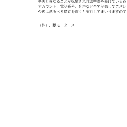
事実と異なることが拡散され誹謗中傷を受けている点
アカウント、電話番号、音声など全て記録してござい
今後は然るべき措置を粛々と実行してまいりますので
（株）川坂モータース