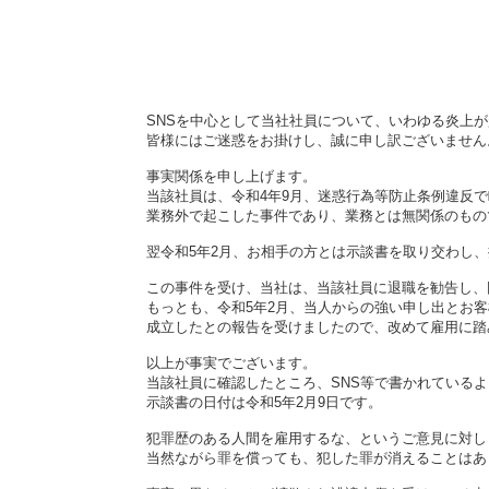
SNSを中心として当社社員について、いわゆる炎上
皆様にはご迷惑をお掛けし、誠に申し訳ございません
事実関係を申し上げます。
当該社員は、令和4年9月、迷惑行為等防止条例違反
業務外で起こした事件であり、業務とは無関係のもの
翌令和5年2月、お相手の方とは示談書を取り交わし
この事件を受け、当社は、当該社員に退職を勧告し、
もっとも、令和5年2月、当人からの強い申し出とお
成立したとの報告を受けましたので、改めて雇用に踏
以上が事実でございます。
当該社員に確認したところ、SNS等で書かれている
示談書の日付は令和5年2月9日です。
犯罪歴のある人間を雇用するな、というご意見に対し
当然ながら罪を償っても、犯した罪が消えることはあ