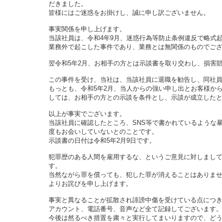
だきました。
皆様にはご迷惑をお掛けし、誠に申し訳ございません。
事実関係を申し上げます。
当該社員は、令和4年9月、迷惑行為等防止条例違反で略式
業務外で起こした事件であり、業務とは無関係のものでご
翌令和5年2月、お相手の方とは示談書を取り交わし、損害
この事件を受け、当社は、当該社員に退職を勧告し、同社
もっとも、令和5年2月、当人からの強い申し出とお客様か
しては、お相手の方との示談を条件とし、示談が成立した
以上が事実でございます。
当該社員に確認したところ、SNS等で書かれているような
度もお会いしていないとのことです。
示談書の日付は令和5年2月9日です。
犯罪歴のある人間を雇用するな、というご意見に対しまし
す。
当然ながら罪を償っても、犯した罪が消えることはありま
よりお詫びを申し上げます。
事実と異なることが拡散され誹謗中傷を受けている点につ
アカウント、電話番号、音声など全て記録してございます
今後は然るべき措置を粛々と実行してまいりますので、ど