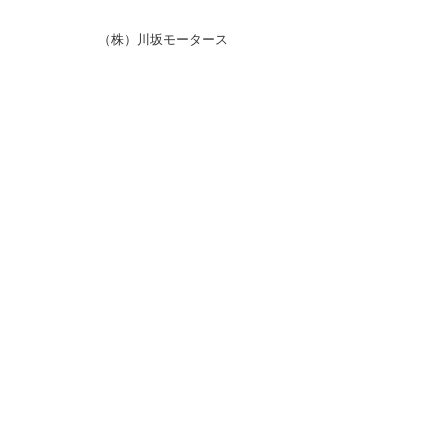
（株）川坂モータース