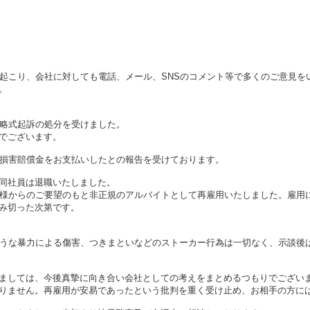
が起こり、会社に対しても電話、メール、SNSのコメント等で多くのご意見を
。
で略式起訴の処分を受けました。
でございます。
、損害賠償金をお支払いしたとの報告を受けております。
同社員は退職いたしました。
客様からのご要望のもと非正規のアルバイトとして再雇用いたしました。雇用
み切った次第です。
ような暴力による傷害、つきまといなどのストーカー行為は一切なく、示談後
ましては、今後真摯に向き合い会社としての考えをまとめるつもりでござい
りません。再雇用が安易であったという批判を重く受け止め、お相手の方に