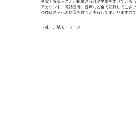
事実と異なることが拡散され誹謗中傷を受けている点
アカウント、電話番号、音声など全て記録してござい
今後は然るべき措置を粛々と実行してまいりますので
（株）川坂モータース