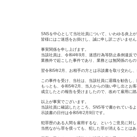
SNSを中心として当社社員について、いわゆる炎上
皆様にはご迷惑をお掛けし、誠に申し訳ございません
事実関係を申し上げます。
当該社員は、令和4年9月、迷惑行為等防止条例違反
業務外で起こした事件であり、業務とは無関係のもの
翌令和5年2月、お相手の方とは示談書を取り交わし
この事件を受け、当社は、当該社員に退職を勧告し、
もっとも、令和5年2月、当人からの強い申し出とお
成立したとの報告を受けましたので、改めて雇用に踏
以上が事実でございます。
当該社員に確認したところ、SNS等で書かれている
示談書の日付は令和5年2月9日です。
犯罪歴のある人間を雇用するな、というご意見に対し
当然ながら罪を償っても、犯した罪が消えることはあ